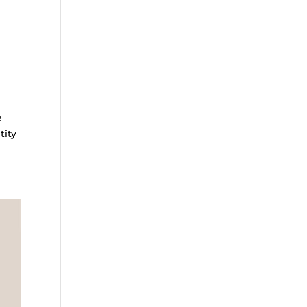
e
tity